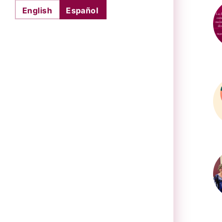
English
Español