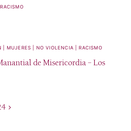
RACISMO
N
MUJERES
NO VIOLENCIA
RACISMO
Manantial de Misericordia – Los
24