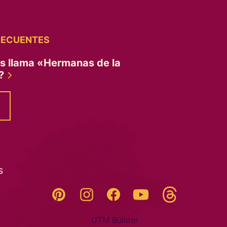
RECUENTES
es llama «Hermanas de la
»?
s
Threads
Pinterest
Instagram
YouTube
Facebook
UTM Builder