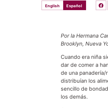
English
Español
Shar
Por la Hermana Ca
Brooklyn, Nueva Y
Cuando era niña si
dar de comer a ham
de una panadería/r
distribuían los al
sencillo de bondad
los demás.