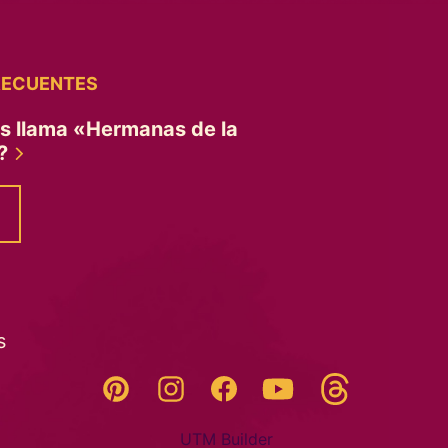
RECUENTES
es llama «Hermanas de la
»?
s
Threads
Pinterest
Instagram
YouTube
Facebook
UTM Builder