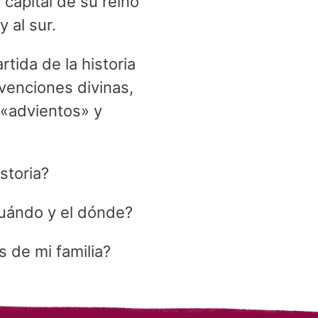
 capital de su reino
y al sur.
tida de la historia
ervenciones divinas,
 «advientos» y
storia?
 cuándo y el dónde?
s de mi familia?