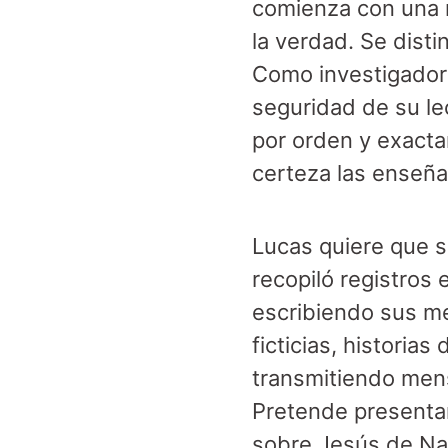
comienza con una r
la verdad. Se disti
Como investigador y
seguridad de su lec
por orden y exact
certeza las enseña
Lucas quiere que s
recopiló registros 
escribiendo sus m
ficticias, histori
transmitiendo mens
Pretende presentar
sobre Jesús de Na