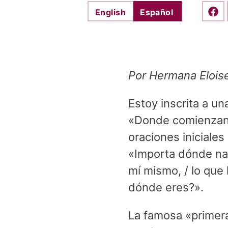
English
Español
Shar
Por Hermana Elois
Estoy inscrita a u
«Donde comienzan 
oraciones iniciales
«Importa dónde na
mí mismo, / lo que
dónde eres?».
La famosa «primera