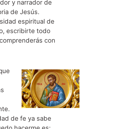
ador y narrador de
oria de Jesús.
sidad espiritual de
o, escribirte todo
í comprenderás con
 que
as
nte.
dad de fe ya sabe
puedo hacerme es: