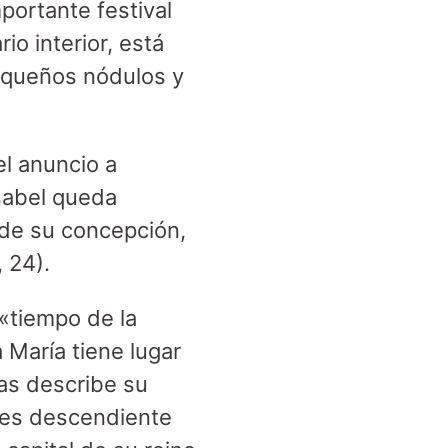
portante festival
io interior, está
pequeños nódulos y
el anuncio a
Isabel queda
de su concepción,
 24).
«tiempo de la
 María tiene lugar
cas describe su
 es descendiente