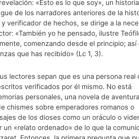
evelación: «Esto es lo que soy», un histori
ngue de los narradores anteriores de la hist
 verificador de hechos, se dirige a la nece
tor: «También yo he pensado, ilustre Teófil
amente, comenzando desde el principio; as
nzas que has recibido» (Lc 1, 3).
us lectores sepan que es una persona real
escritos verificados por él mismo. No está
emorias personales, una novela de aventur
as de chismes sobre emperadores romanos o
ajes de los dioses como un oráculo o vide
 un «relato ordenado» de lo que la comuni
zaret. Entonces, la primera pregunta que 