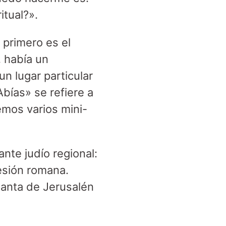
itual?».
 primero es el
 había un
un lugar particular
Abías» se refiere a
emos varios mini-
nte judío regional:
resión romana.
santa de Jerusalén