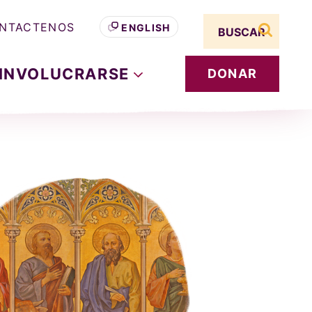
Search term
NTACTENOS
ENGLISH
buscar s
INVOLUCRARSE
DONAR