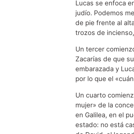
Lucas se enfoca en
judío. Podemos medi
de pie frente al a
trozos de incienso,
Un tercer comienzo 
Zacarías de que su 
embarazada y Luca
por lo que el «cuá
Un cuarto comienzo
mujer» de la concep
en Galilea, en el p
estado: no está ca