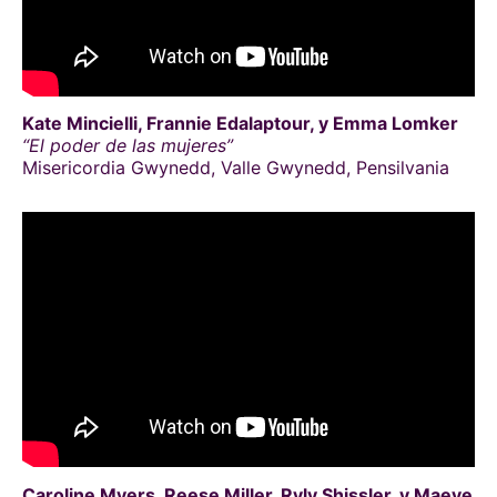
Kate Mincielli, Frannie Edalaptour, y Emma Lomker
“El poder de las mujeres”
Misericordia Gwynedd, Valle Gwynedd, Pensilvania
Caroline Myers, Reese Miller, Ryly Shissler, y Maeve