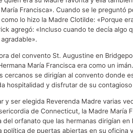
é quién era su Madre favorita y ella también
 María Francisca». Cuando se le preguntó p
ó como lo hizo la Madre Clotilde: «Porque e
ck agregó: «Incluso cuando te decía algo qu
 agradable».
ra del convento St. Augustine en Bridgepor
a Hermana María Francisca era como un imán
s cercanos se dirigían al convento donde e
ida hospitalidad y disfrutar de su contagios
 y ser elegida Reverenda Madre varias vec
ericordia de Connecticut, la Madre María F
 del orfanato que las hermanas dirigían e
 política de puertas abiertas en su oficina 