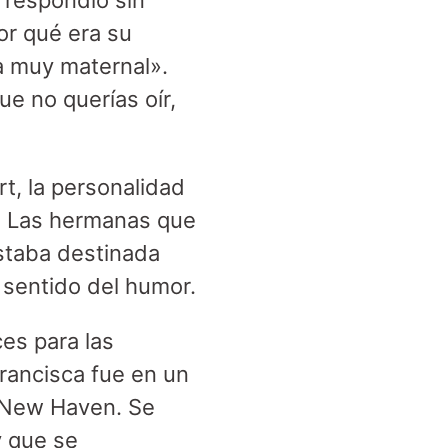
 respondió sin
or qué era su
ra muy maternal».
e no querías oír,
t, la personalidad
. Las hermanas que
staba destinada
o sentido del humor.
es para las
rancisca fue en un
n New Haven. Se
y que se