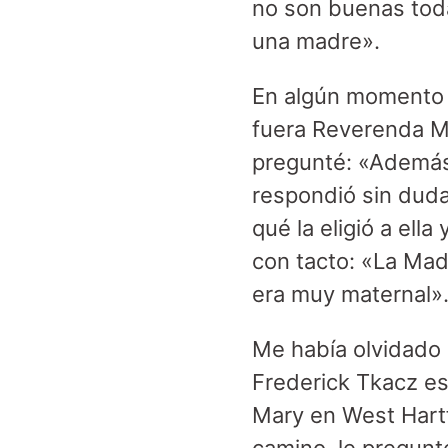
no son buenas toda
una madre».
En algún momento d
fuera Reverenda Ma
pregunté: «Además 
respondió sin duda
qué la eligió a ell
con tacto: «La Mad
era muy maternal»
Me había olvidado
Frederick Tkacz es
Mary en West Hartf