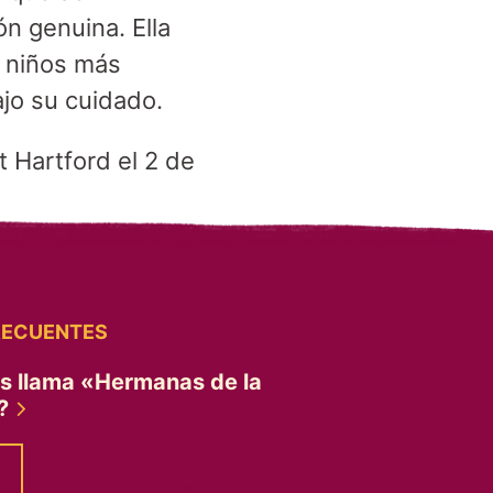
n genuina. Ella
 niños más
jo su cuidado.
t Hartford el 2 de
RECUENTES
es llama «Hermanas de la
»?