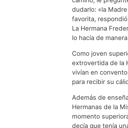
camino, le pregunt
dudarlo: «la Madre
favorita, respondi
La Hermana Frederi
lo hacía de manera
Como joven superio
extrovertida de l
vivían en convento
para recibir su cál
Además de enseñar
Hermanas de la Mis
momento superiora
decía que tenía una