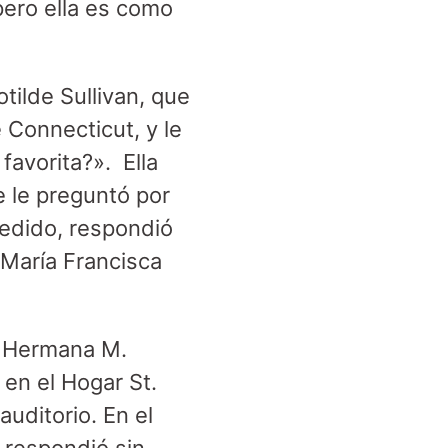
pero ella es como
ilde Sullivan, que
Connecticut, y le
avorita?». Ella
 le preguntó por
ucedido, respondió
 María Francisca
a Hermana M.
en el Hogar St.
uditorio. En el