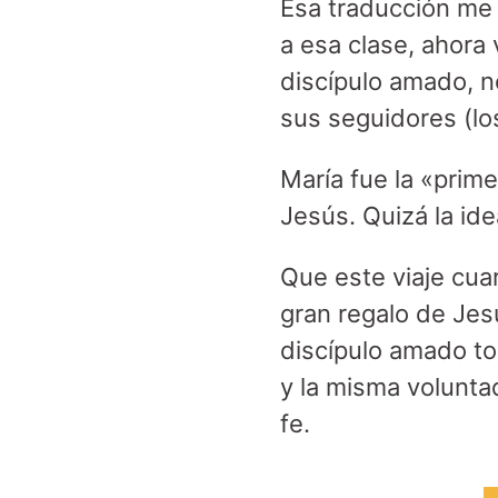
Esa traducción me 
a esa clase, ahora
discípulo amado, n
sus seguidores (lo
María fue la «prime
Jesús. Quizá la id
Que este viaje cuar
gran regalo de Je
discípulo amado t
y la misma volunta
fe.