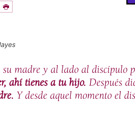
e this on Facebook
Print
Hayes
 su madre y al lado al discípulo p
, ahí tienes a tu hijo.
Después dic
dre.
Y desde aquel momento el disc