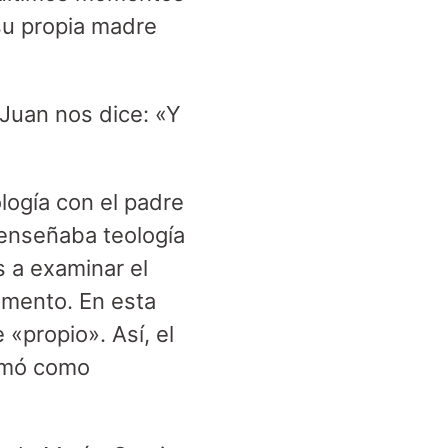
 su propia madre
 Juan nos dice: «Y
logía con el padre
enseñaba teología
s a examinar el
amento. En esta
 «propio». Así, el
tomó como