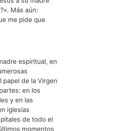
Jesús a su madre
e?». Más aún:
que me pide que
adre espiritual, en
numerosas
 papel de la Virgen
 partes: en los
les y en las
n iglesias
pitales de todo el
 últimos momentos