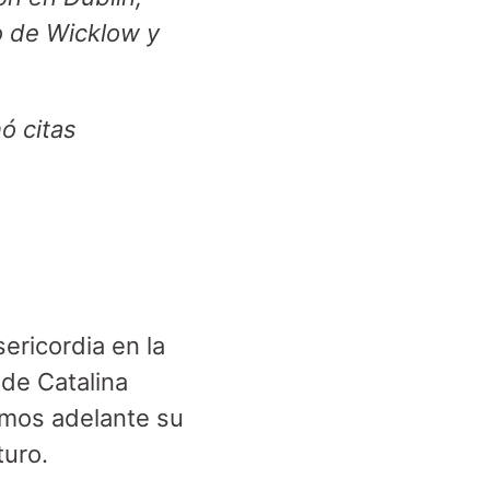
o de Wicklow y
ó citas
sericordia en la
 de Catalina
amos adelante su
turo.