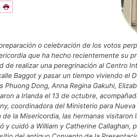
e this on Facebook
Print
reparación o celebración de los votos per
ericordia que ha hecho recientemente su p
d de realizar una peregrinación al Centro In
calle Baggot y pasar un tiempo viviendo el D
s Phuong Dong, Anna Regina Gakuhi, Eliza
ajaron a Irlanda el 13 de octubre, acompañ
y, coordinadora del Ministerio para Nueva
de la Misericordia, las hermanas visitaron 
ió y cuidó a William y Catherine Callaghan,
l sitio del antiguo Convento de la Presentaci