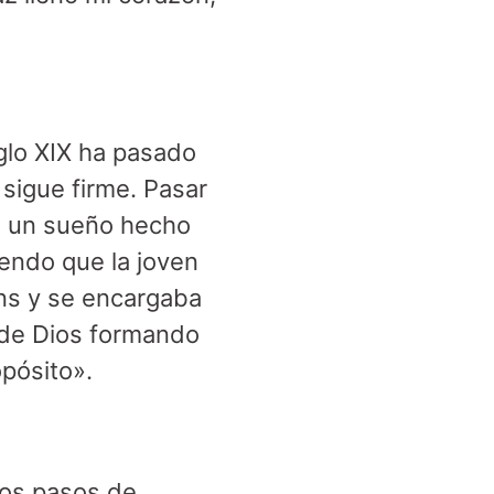
iglo XIX ha pasado
sigue firme. Pasar
mo un sueño hecho
iendo que la joven
ans y se encargaba
o de Dios formando
opósito».
los pasos de