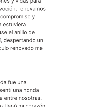
nes y vidas para
evoción, renovamos
i compromiso y
a estuviera
se el anillo de
mí, despertando un
nculo renovado me
rada fue una
 sentí una honda
e entre nosotras.
z llenó mi corazón,