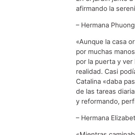
afirmando la seren
– Hermana Phuon
«Aunque la casa ori
por muchas manos y
por la puerta y ve
realidad. Casi podí
Catalina «daba pas
de las tareas diari
y reformando, perf
– Hermana Elizabe
«Mientras caminaba