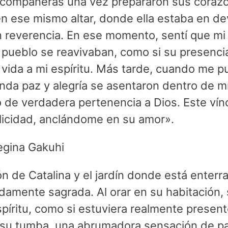
 compañeras una vez prepararon sus corazo
en ese mismo altar, donde ella estaba en d
n reverencia. En ese momento, sentí que m
 pueblo se reavivaban, como si su presenci
vida a mi espíritu. Más tarde, cuando me pu
unda paz y alegría se asentaron dentro de 
 de verdadera pertenencia a Dios. Este ví
felicidad, anclándome en su amor».
egina Gakuhi
ión de Catalina y el jardín donde está enter
damente sagrada. Al orar en su habitación,
píritu, como si estuviera realmente present
 a su tumba, una abrumadora sensación de pa