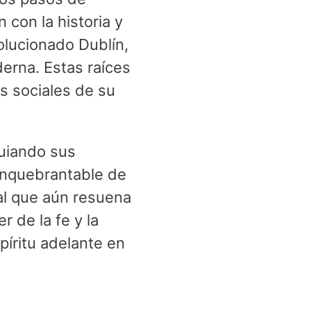
 con la historia y
volucionado Dublín,
derna. Estas raíces
es sociales de su
guiando sus
inquebrantable de
al que aún resuena
r de la fe y la
píritu adelante en