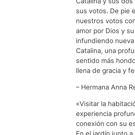
Catalina y sus dos
sus votos. De pie 
nuestros votos co
amor por Dios y su
infundiendo nueva 
Catalina, una prof
sentido más hondo
llena de gracia y 
– Hermana Anna R
«Visitar la habitac
experiencia profun
conexión con su es
En el jardín junto