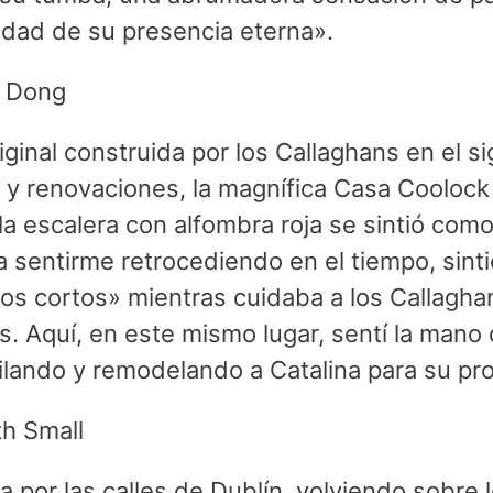
idad de su presencia eterna».
g Dong
ginal construida por los Callaghans en el s
 renovaciones, la magnífica Casa Coolock 
r la escalera con alfombra roja se sintió co
a sentirme retrocediendo en el tiempo, sint
os cortos» mientras cuidaba a los Callagh
as. Aquí, en este mismo lugar, sentí la man
ilando y remodelando a Catalina para su pr
th Small
 por las calles de Dublín, volviendo sobre 