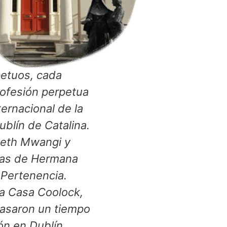
petuos, cada
rofesión perpetua
ternacional de la
ublín de Catalina.
beth Mwangi y
adas de Hermana
 Pertenencia.
la Casa Coolock,
 pasaron un tiempo
ón en Dublín,