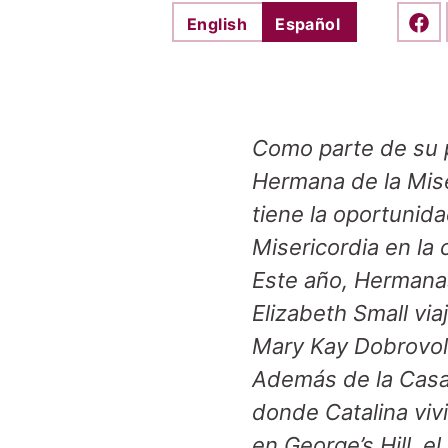
English
Español
Shar
Como parte de su p
Hermana de la Mis
tiene la oportunida
Misericordia en la 
Este año, Hermana
Elizabeth Small vi
Mary Kay Dobrovoln
Además de la Casa 
donde Catalina viv
en George’s Hill, e