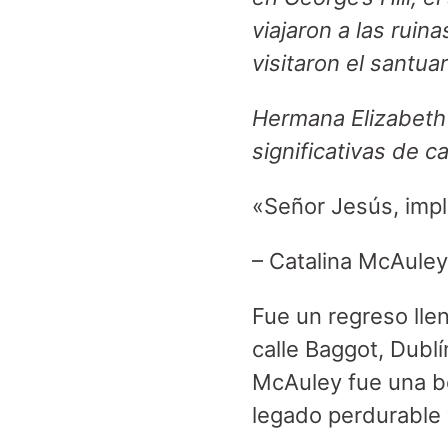
viajaron a las rui
visitaron el santu
Hermana Elizabeth 
significativas de c
«Señor Jesús, impl
– Catalina McAule
Fue un regreso llen
calle Baggot, Dublí
McAuley fue una be
legado perdurable y