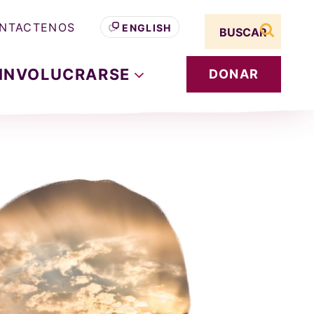
Search term
NTACTENOS
ENGLISH
buscar s
INVOLUCRARSE
DONAR