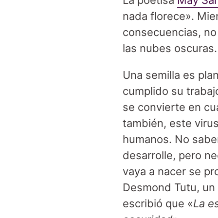
La poetisa
May Sar
nada florece». Mie
consecuencias, no
las nubes oscuras.
Una semilla es pla
cumplido su trabajo
se convierte en cua
también, este viru
humanos. No sabem
desarrolle, pero n
vaya a nacer se pr
Desmond Tutu, un 
escribió que «
La e