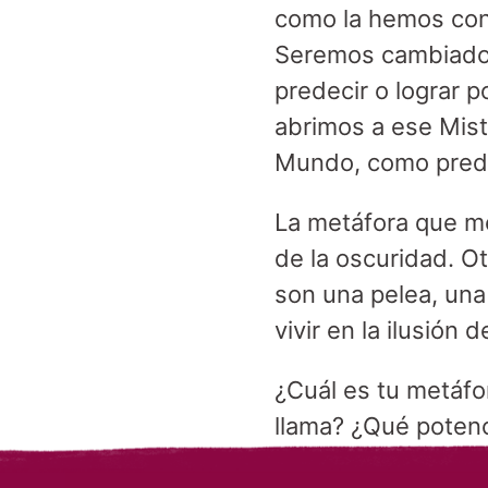
como la hemos con
Seremos cambiados
predecir o lograr p
abrimos a ese Mi
Mundo, como predij
La metáfora que me
de la oscuridad. O
son una pelea, una 
vivir en la ilusión d
¿Cuál es tu metáfo
llama? ¿Qué potenc