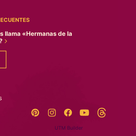
RECUENTES
es llama «Hermanas de la
»?
s
Threads
Pinterest
Instagram
YouTube
Facebook
UTM Builder