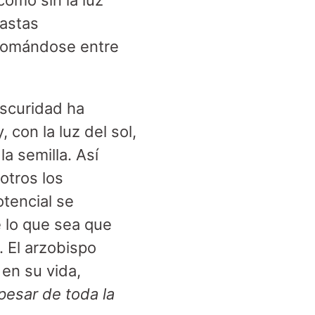
como sin la luz
fastas
asomándose entre
oscuridad ha
 con la luz del sol,
a semilla. Así
otros los
tencial se
e lo que sea que
 El arzobispo
en su vida,
pesar de toda la