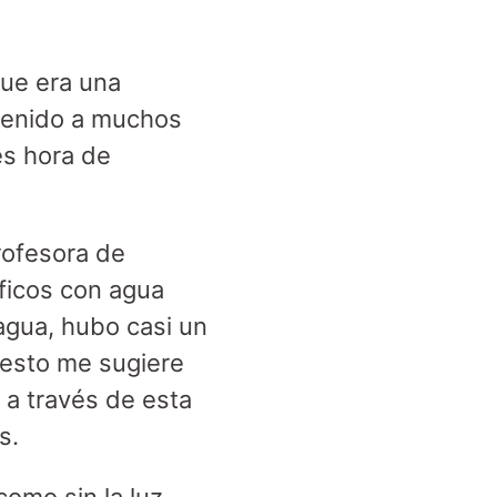
que era una
ntenido a muchos
es hora de
profesora de
ficos con agua
 agua, hubo casi un
 esto me sugiere
a través de esta
s.