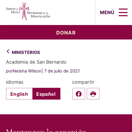
Sisters of Mercy, Hermanas de la Mi
MENÚ
DONAR
MINISTERIOS
Academia de San Bernardo
porNeisha Wilson
7 de julio de 2021
idiomas
compartir
English
Español
Share this on Faceboo
Print