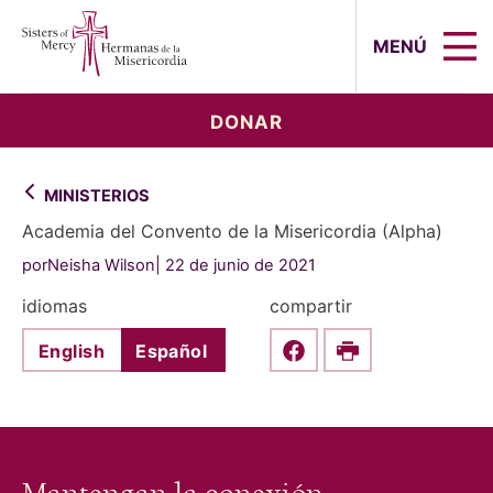
Sisters of Mercy, Hermanas de la Mi
MENÚ
DONAR
MINISTERIOS
Academia del Convento de la Misericordia (Alpha)
porNeisha Wilson
22 de junio de 2021
idiomas
compartir
English
Español
Share this on Faceboo
Print