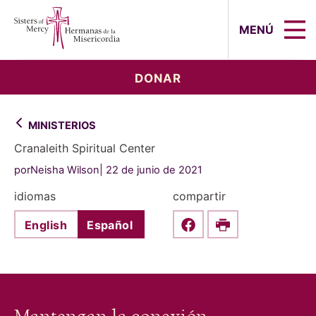
Sisters of Mercy, Hermanas de la Mi
MENÚ
DONAR
MINISTERIOS
Cranaleith Spiritual Center
porNeisha Wilson
22 de junio de 2021
idiomas
compartir
English
Español
Share this on Faceboo
Print