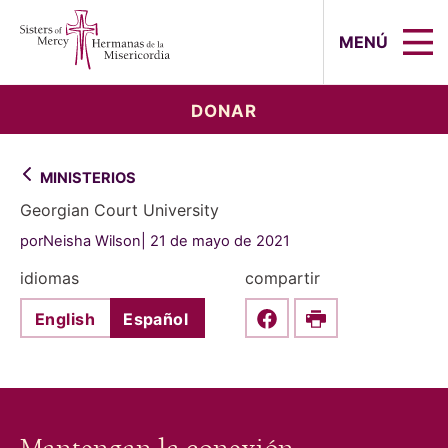
Sisters of Mercy, Hermanas de la Mi
MENÚ
DONAR
MINISTERIOS
Georgian Court University
porNeisha Wilson
21 de mayo de 2021
idiomas
compartir
English
Español
Share this on Faceboo
Print