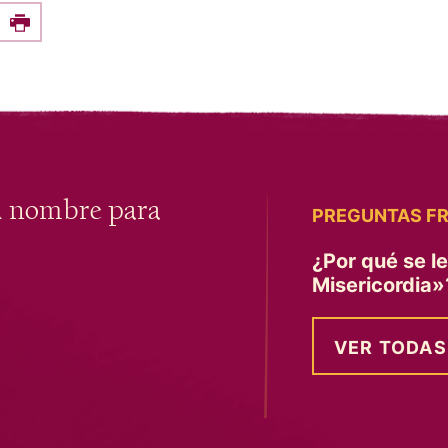
e this on Facebook
Print
u nombre para
PREGUNTAS F
¿Por qué se l
Misericordia
VER TODAS