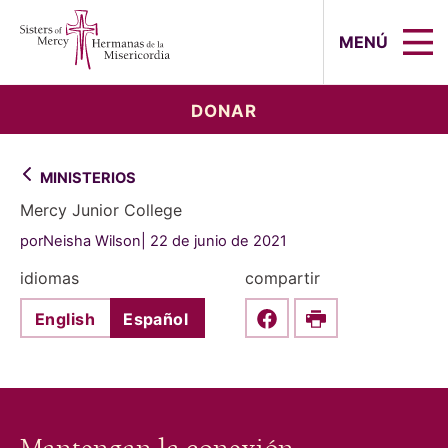
Sisters of Mercy, Hermanas de la Mi
MENÚ
DONAR
MINISTERIOS
Mercy Junior College
porNeisha Wilson
22 de junio de 2021
idiomas
compartir
English
Español
Share this on Faceboo
Print