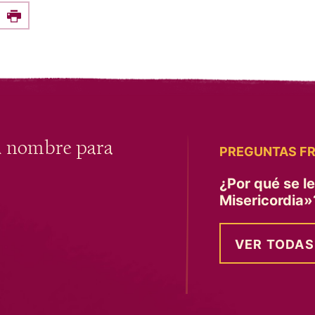
e this on Facebook
Print
u nombre para
PREGUNTAS F
¿Por qué se l
Misericordia
VER TODAS