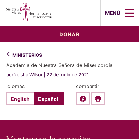
Sisters of Mercy, Hermanas de la Mi
MENÚ
DONAR
MINISTERIOS
Academia de Nuestra Señora de Misericordia
porNeisha Wilson
22 de junio de 2021
idiomas
compartir
English
Español
Share this on Faceboo
Print