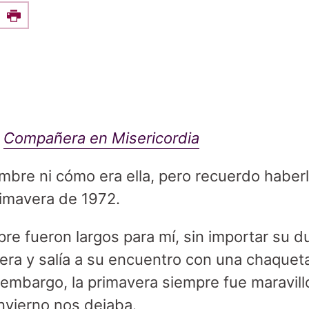
e this on Facebook
Print
,
Compañera en Misericordia
bre ni cómo era ella, pero recuerdo haberl
rimavera de 1972.
pre fueron largos para mí, sin importar su d
era y salía a su encuentro con una chaqueta
in embargo, la primavera siempre fue maravil
invierno nos dejaba.