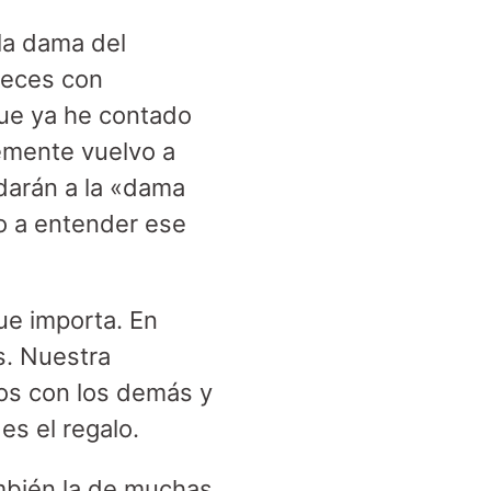
la dama del
veces con
ue ya he contado
lemente vuelvo a
rdarán a la «dama
io a entender ese
ue importa. En
s. Nuestra
os con los demás y
es el regalo.
ambién la de muchas