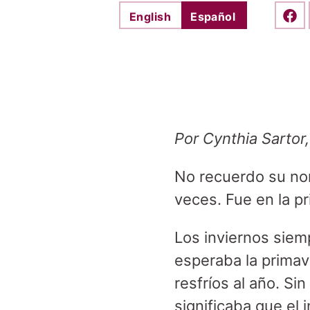
English
Español
Shar
Por Cynthia Sartor
No recuerdo su nom
veces. Fue en la p
Los inviernos siem
esperaba la primav
resfríos al año. S
significaba que el 