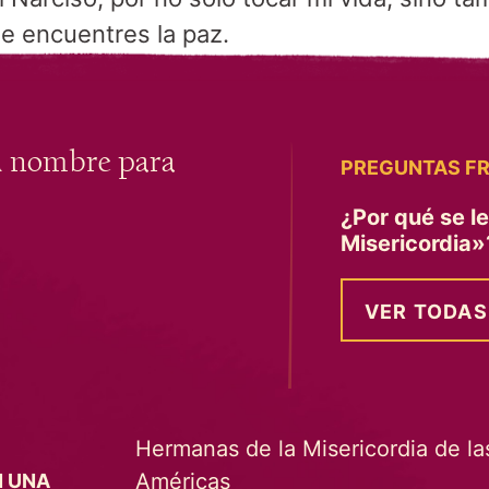
e encuentres la paz.
u nombre para
PREGUNTAS F
¿Por qué se l
Misericordia
VER TODAS
Hermanas de la Misericordia de la
Américas
N UNA