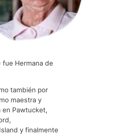
) fue Hermana de
mo también por
omo maestra y
a en Pawtucket,
ord,
sland y finalmente