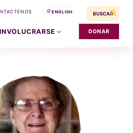
Search term
NTACTENOS
ENGLISH
buscar s
INVOLUCRARSE
DONAR