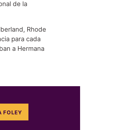
nal de la
mberland, Rhode
ncia para cada
aban a Hermana
 FOLEY