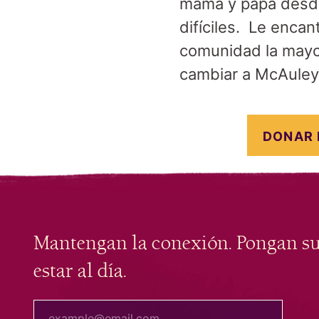
mamá y papá desde
difíciles. Le enca
comunidad la mayo
cambiar a McAuley 
DONAR 
Mantengan la conexión. Pongan s
estar al día.
tu correo electrónico