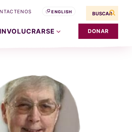
Search term
NTACTENOS
ENGLISH
buscar s
INVOLUCRARSE
DONAR