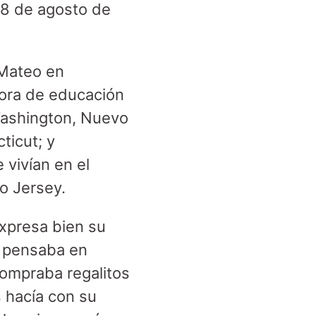
 28 de agosto de
 Mateo en
ora de educación
Washington, Nuevo
ticut; y
 vivían en el
o Jersey.
expresa bien su
re pensaba en
compraba regalitos
 hacía con su