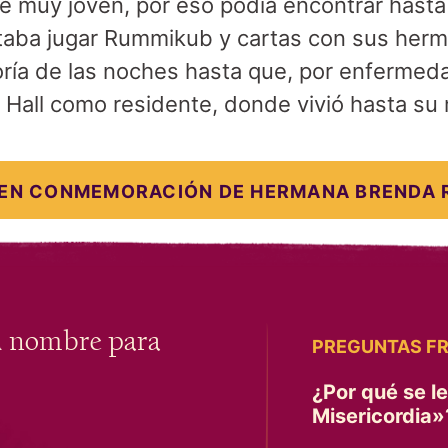
 muy joven, por eso podía encontrar hasta
ntaba jugar Rummikub y cartas con sus her
ría de las noches hasta que, por enfermed
Hall como residente, donde vivió hasta su
EN CONMEMORACIÓN DE HERMANA
BRENDA 
u nombre para
PREGUNTAS F
¿Por qué se l
Misericordia