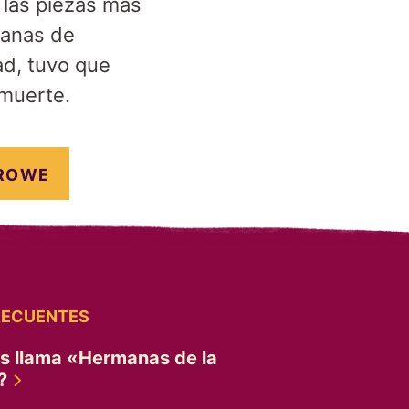
 las piezas más
manas de
ad, tuvo que
 muerte.
ROWE
RECUENTES
es llama «Hermanas de la
»?