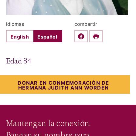
idiomas
compartir
English
Español
Share this on Faceboo
Print
Edad 84
DONAR EN CONMEMORACIÓN DE
HERMANA
JUDITH ANN WORDEN
Mantengan la conexión.
Pongan su nombre para