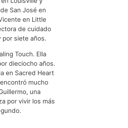
 en Louisville y
l de San José en
icente en Little
ectora de cuidado
 por siete años.
ling Touch. Ella
por dieciocho años.
ia en Sacred Heart
la encontró mucho
Guillermo, una
a por vivir los más
Segundo.