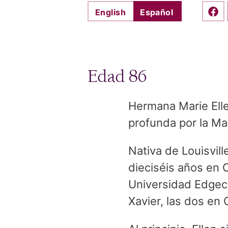
English
Español
Shar
Edad 86
Hermana Marie Elle
profunda por la Mad
Nativa de Louisvill
dieciséis años en C
Universidad Edgecl
Xavier, las dos en 