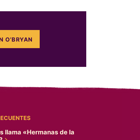
N O’BRYAN
RECUENTES
es llama «Hermanas de la
»?