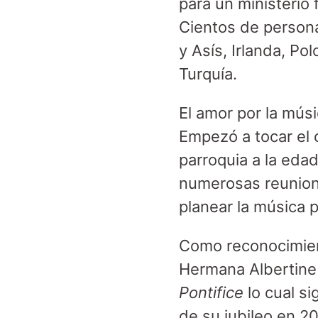
para un ministerio 
Cientos de persona
y Asís, Irlanda, Po
Turquía.
El amor por la músi
Empezó a tocar el ó
parroquia a la edad
numerosas reunione
planear la música 
Como reconocimien
Hermana Albertine 
Pontifice
lo cual si
de su jubileo en 2