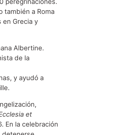
30 peregrinaciones.
mo también a Roma
s en Grecia y
mana Albertine.
ista de la
nas, y ayudó a
lle.
ngelización,
Ecclesia et
06. En la celebración
a detenerse.