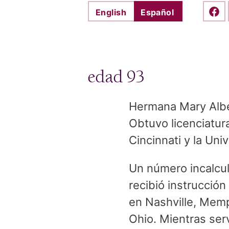
English
Español
Shar
edad 93
Hermana Mary Alber
Obtuvo licenciatur
Cincinnati y la Un
Un número incalcul
recibió instrucció
en Nashville, Memp
Ohio. Mientras se