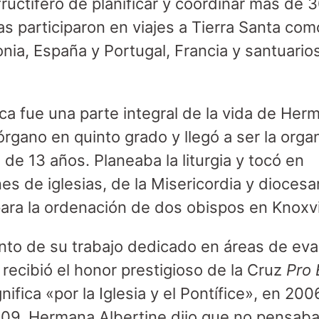
fructífero de planificar y coordinar más de 
s participaron en viajes a Tierra Santa co
lonia, España y Portugal, Francia y santuario
ca fue una parte integral de la vida de Her
rgano en quinto grado y llegó a ser la organ
 de 13 años. Planeaba la liturgia y tocó en
s de iglesias, de la Misericordia y diocesa
para la ordenación de dos obispos en Knoxvi
to de su trabajo dedicado en áreas de eva
recibió el honor prestigioso de la Cruz
Pro 
gnifica «por la Iglesia y el Pontífice», en 20
009, Hermana Albertine dijo que no pensab