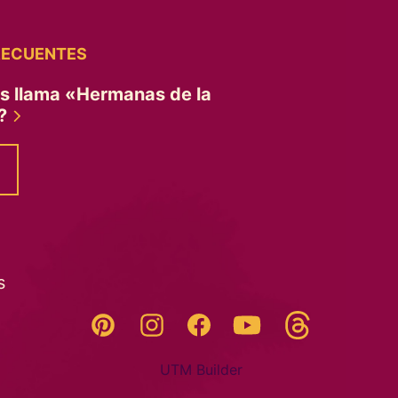
RECUENTES
es llama «Hermanas de la
»?
s
Threads
Pinterest
Instagram
YouTube
Facebook
UTM Builder