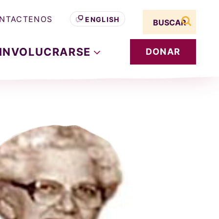
Search term
NTACTENOS
ENGLISH
buscar s
INVOLUCRARSE
DONAR