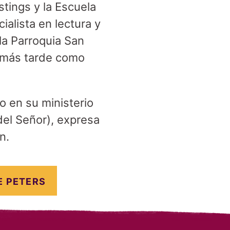
tings y la Escuela
ialista en lectura y
la Parroquia San
y más tarde como
o en su ministerio
del Señor), expresa
n.
E PETERS