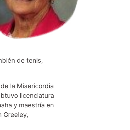
bién de tenis,
e la Misericordia
btuvo licenciatura
maha y maestría en
n Greeley,