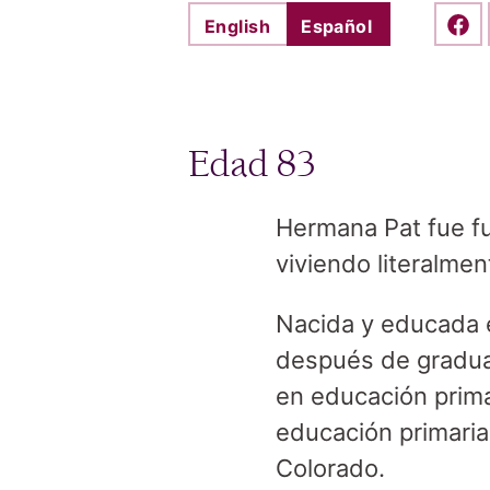
English
Español
Shar
Edad 83
Hermana Pat fue fu
viviendo literalme
Nacida y educada 
después de graduar
en educación prima
educación primaria
Colorado.