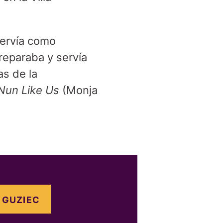
servía como
reparaba y servía
as de la
Nun Like Us
(Monja
 GUZIEC