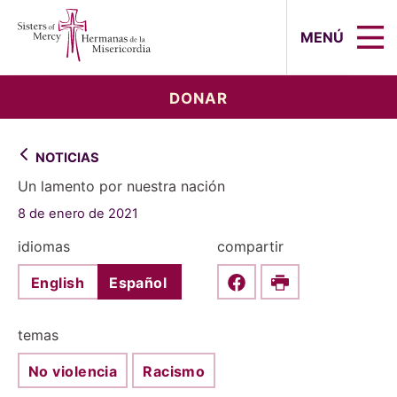
Sisters of Mercy, Hermanas de la Mi
MENÚ
DONAR
NOTICIAS
Un lamento por nuestra nación
8 de enero de 2021
idiomas
compartir
English
Español
Share this on Faceboo
Print
temas
No violencia
Racismo