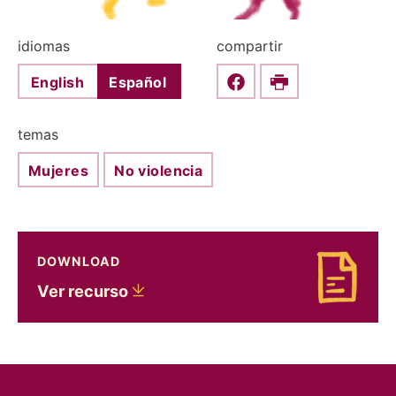
idiomas
compartir
English
Español
Share this on Faceboo
Print
temas
Mujeres
No violencia
DOWNLOAD
Download Ver recurso
Ver
recurso