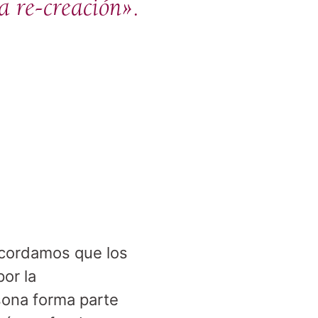
a re-creación».
recordamos que los
or la
sona forma parte