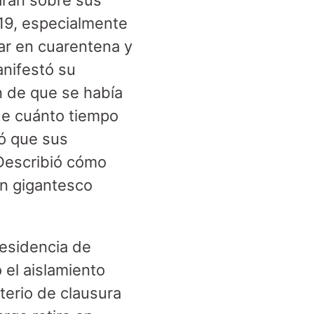
aran sobre sus
19, especialmente
ar en cuarentena y
anifestó su
n de que se había
 de cuánto tiempo
ió que sus
 Describió cómo
un gigantesco
Residencia de
ó el aislamiento
terio de clausura