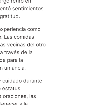
rgo retiro en
mentó sentimientos
gratitud.
 experiencia como
te. Las comidas
as vecinas del otro
a través de la
da para la
en un ancla.
 y cuidado durante
o estatus
as oraciones, las
tenecer a la