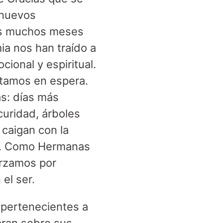
 nuevos
Los muchos meses
ia nos han traído a
cional y espiritual.
tamos en espera.
as: días más
curidad, árboles
caigan con la
a. Como Hermanas
orzamos por
 el ser.
pertenecientes a