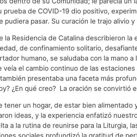
os dentro de su Comunidad; le parecía un la
u prueba de COVID-19 dio positivo, experi
 pudiera pasar. Su curación le trajo alivio y 
e la Residencia de Catalina describieron la
ledad, de confinamiento solitario, desafian
rtador humano, se saludaba con la mano a l
se veía el cambio continuo de las estaciones 
 también presentaba una faceta más profun
soy? ¿En qué creo? La oración se convirtió 
e tener un hogar, de estar bien alimentado
ron ideas, y la experiencia enfatizó nuestr
lta a la rutina de reunirse para la Liturgia, l
ones sociales profundizó la gratitud de per