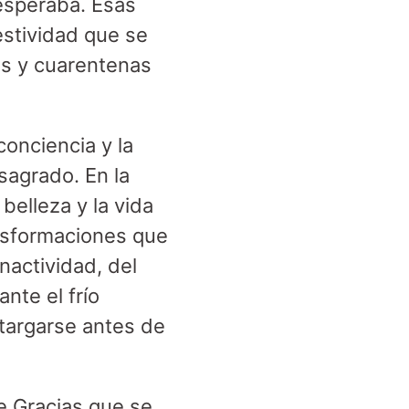
 esperaba. Esas
estividad que se
es y cuarentenas
onciencia y la
 sagrado. En la
belleza y la vida
ansformaciones que
inactividad, del
nte el frío
targarse antes de
e Gracias que se