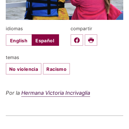
idiomas
compartir
English
Español
Share this on Faceboo
Print
temas
No violencia
Racismo
Por la
Hermana Victoria Incrivaglia