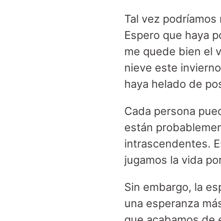
Tal vez podríamos
Espero que haya po
me quede bien el 
nieve este inviern
haya helado de po
Cada persona puede
están probablement
intrascendentes. E
jugamos la vida por
Sin embargo, la es
una esperanza más 
que acabamos de e