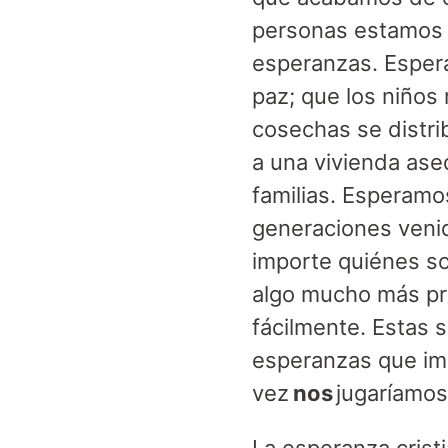
personas estamos u
esperanzas. Esper
paz; que los niños
cosechas se distri
a una vivienda ase
familias. Esperamo
generaciones venid
importe quiénes so
algo mucho más pro
fácilmente. Estas 
esperanzas que imp
vez
nos
jugaríamos