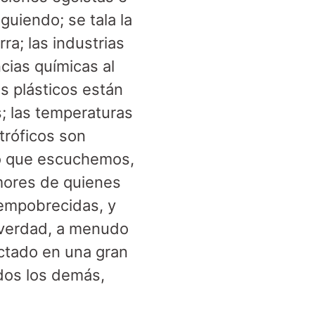
guiendo; se tala la
ra; las industrias
cias químicas al
os plásticos están
; las temperaturas
tróficos son
ado que escuchemos,
amores de quienes
empobrecidas, y
 verdad, a menudo
ctado en una gran
dos los demás,