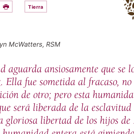
Tierra
e this on Facebook
Print
lyn McWatters, RSM
 aguarda ansiosamente que se los
z. Ella fue sometida al fracaso, n
ición de otro; pero esta humanidad
ue será liberada de la esclavitud
a gloriosa libertad de los hijos d
a humanidad entera está gimiendo