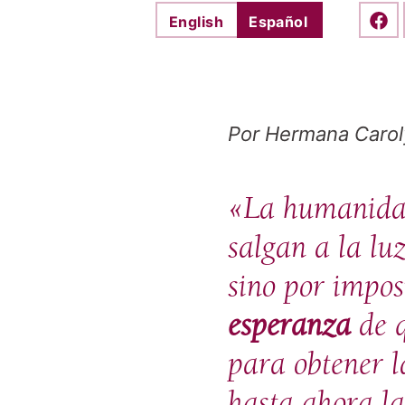
English
Español
Shar
Por Hermana Caro
«La humanidad
salgan a la lu
sino por impos
esperanza
de q
para obtener l
hasta ahora l