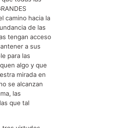
n GRANDES
 camino hacia la
bundancia de las
nas tengan acceso
mantener a sus
le para las
iquen algo y que
estra mirada en
no se alcanzan
ma, las
as que tal