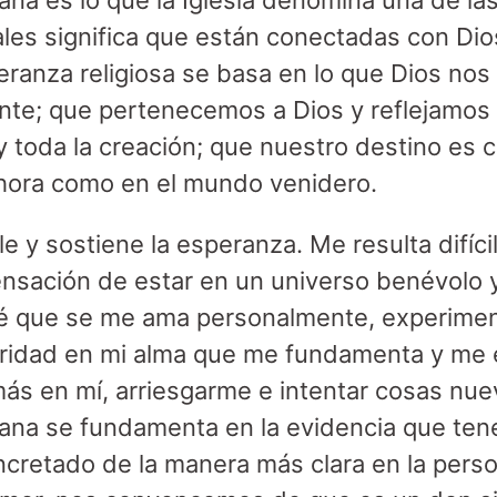
ana es lo que la Iglesia denomina una de las
ales significa que están conectadas con Dio
eranza religiosa se basa en lo que Dios nos
nte; que pertenecemos a Dios y reflejamos a
y toda la creación; que nuestro destino es c
hora como en el mundo venidero.
e y sostiene la esperanza. Me resulta difícil
ensación de estar en un universo benévolo
sé que se me ama personalmente, experimen
ridad en mi alma que me fundamenta y me 
ás en mí, arriesgarme e intentar cosas nue
iana se fundamenta en la evidencia que te
oncretado de la manera más clara en la pers