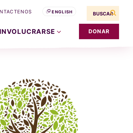
Search term
NTACTENOS
ENGLISH
buscar s
INVOLUCRARSE
DONAR