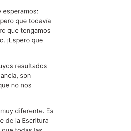
ue esperamos:
spero que todavía
ero que tengamos
o. ¡Espero que
uyos resultados
tancia, son
 que no nos
 muy diferente. Es
 de la Escritura
 que todas las