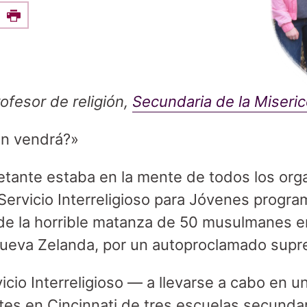
e this on Facebook
Print
ofesor de religión,
Secundaria de la Miseri
en vendrá?»
etante estaba en la mente de todos los org
Servicio Interreligioso para Jóvenes progra
de la horrible matanza de 50 musulmanes 
Nueva Zelanda, por un autoproclamado supr
cio Interreligioso — a llevarse a cabo en u
tes en Cincinnati de tres escuelas secundar