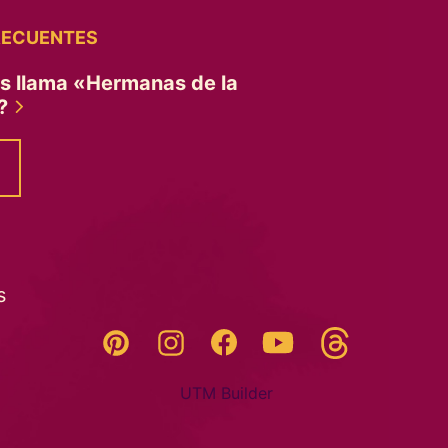
RECUENTES
es llama «Hermanas de la
»?
s
Threads
Pinterest
Instagram
YouTube
Facebook
UTM Builder