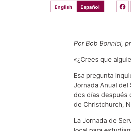
English
Español
Shar
Por Bob Bonnici, pr
«¿Crees que algui
Esa pregunta inqui
Jornada Anual del 
dos días después 
de Christchurch, 
La Jornada de Servi
local para estudian