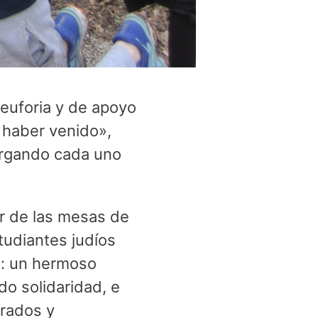
euforia y de apoyo
e haber venido»,
argando cada uno
or de las mesas de
tudiantes judíos
s: un hermoso
do solidaridad, e
brados y