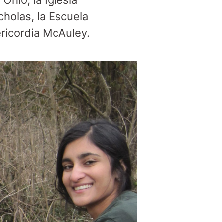
hio, la Iglesia
cholas, la Escuela
ericordia McAuley.