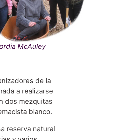
cordia McAuley
anizadores de la
mada a realizarse
en dos mezquitas
emacista blanco.
na reserva natural
ias y varios