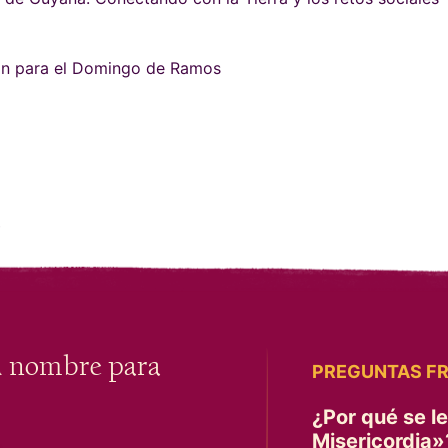
ión para el Domingo de Ramos
9
u nombre para
PREGUNTAS F
¿Por qué se l
Misericordia