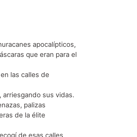
racanes apocalípticos, 

scaras que eran para el 
 en las calles de 
 arriesgando sus vidas.

nazas, palizas

as de la élite

cogí de esas calles 
