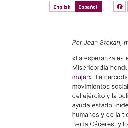
English
Español
Shar
Por Jean Stokan, m
«La esperanza es 
Misericordia hondu
mujer
». La narcodi
movimientos social
del ejército y la p
ayuda estadounid
humanos y de la tie
Berta Cáceres, y l