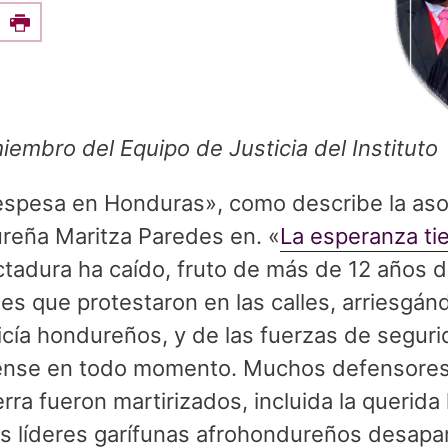
e this on Facebook
Print
iembro del Equipo de Justicia del Instituto
espesa en Honduras», como describe la aso
reña Maritza Paredes en. «
La esperanza ti
ctadura ha caído, fruto de más de 12 años d
es que protestaron en las calles, arriesgán
olicía hondureños, y de las fuerzas de segur
ense en todo momento. Muchos defensores
rra fueron martirizados, incluida la querida 
os líderes garífunas afrohondureños desap