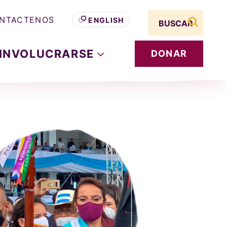
Search term
NTACTENOS
ENGLISH
buscar s
INVOLUCRARSE
DONAR