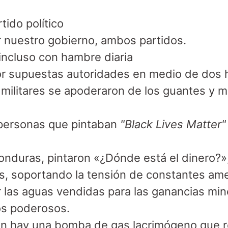
ido político 

 nuestro gobierno, ambos partidos.

 incluso con hambre diaria 

 supuestas autoridades en medio de dos hu
ilitares se apoderaron de los guantes y má
 personas que pintaban 
"Black Lives Matter"
Honduras, pintaron «¿Dónde está el dinero?»,
les, soportando la tensión de constantes ame
as aguas vendidas para las ganancias miner
os poderosos.

ón hay una bomba de gas lacrimógeno que re