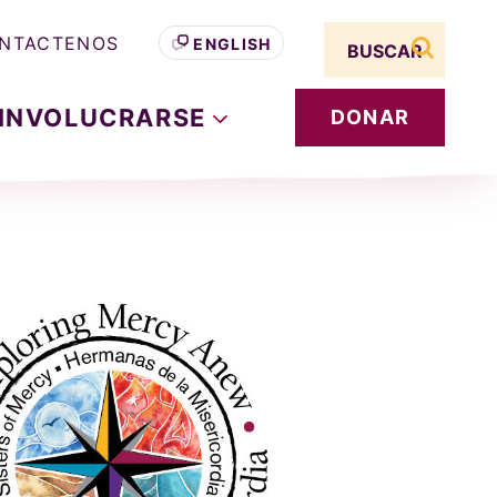
Search term
NTACTENOS
ENGLISH
buscar s
INVOLUCRARSE
DONAR