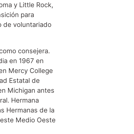
ma y Little Rock,
sición para
o de voluntariado
 como consejera.
dia en 1967 en
a en Mercy College
dad Estatal de
en Michigan antes
ral. Hermana
las Hermanas de la
 Oeste Medio Oeste