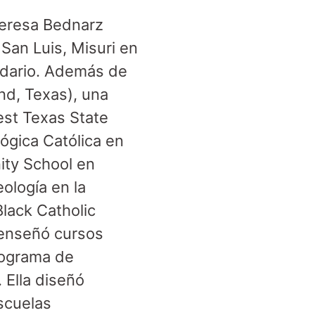
Teresa Bednarz
San Luis, Misuri en
undario. Además de
nd, Texas), una
est Texas State
ógica Católica en
nity School en
ología en la
Black Catholic
a enseñó cursos
programa de
 Ella diseñó
escuelas