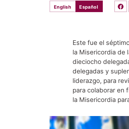
English
Español
Shar
Este fue el séptim
la Misericordia de
dieciocho delegada
delegadas y suplen
liderazgo, para rev
para colaborar en f
la Misericordia pa