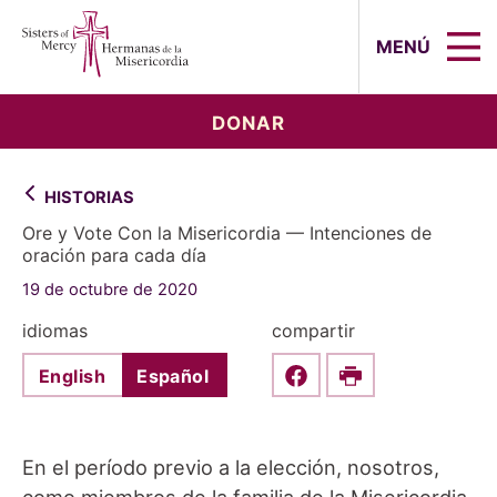
Sisters of Mercy, Hermanas de la Mi
MENÚ
DONAR
HISTORIAS
Ore y Vote Con la Misericordia — Intenciones de
oración para cada día
19 de octubre de 2020
idiomas
compartir
English
Español
Share this on Faceboo
Print
En el período previo a la elección, nosotros,
como miembros de la familia de la Misericordia,